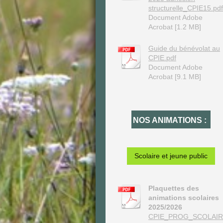
structurelle_CPIE15.pdf
Document Adobe
Acrobat [1.2 MB]
Guide du bénévolat au
CPIE.pdf
Document Adobe
Acrobat [9.1 MB]
NOS ANIMATIONS :
Scolaire et jeune public
Plaquettes des
animations scolaires
2025/2026
CPIE_PROG_SCOLAIR