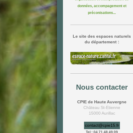
données, accompagement et
préconisations...
Le site des espaces naturels
du département :
Nous contacter
CPIE de Haute Auvergne
Château St-Etienne
15000 Aurillac
contact@cpie15.fr
Tel : 04 71 48 49 09