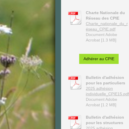
Charte Nationale du
Réseau des CPIE
Charte_nationale_du_r
éseau_CPIE.pdf
Document Adobe
Acrobat [1.3 MB]
Adhérer au CPIE
Bulletin d'adhésion
pour les particuliers
2025 adhésion
individuelle_CPIE15.pdf
Document Adobe
Acrobat [1.2 MB]
Bulletin d'adhésion
pour les structures
2025 adhésion