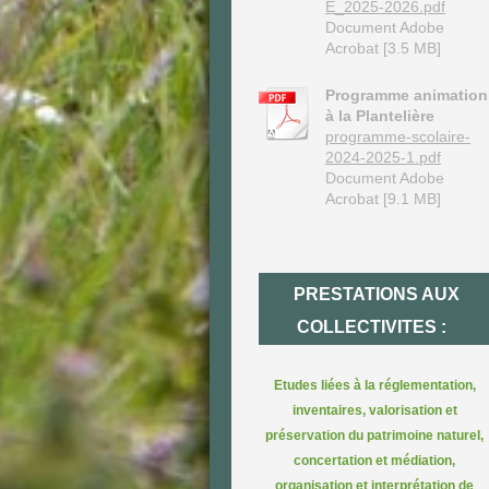
E_2025-2026.pdf
Document Adobe
Acrobat [3.5 MB]
Programme animation
à la Plantelière
programme-scolaire-
2024-2025-1.pdf
Document Adobe
Acrobat [9.1 MB]
PRESTATIONS AUX
COLLECTIVITES :
Etudes liées à la réglementation,
inventaires, valorisation et
préservation du patrimoine naturel,
concertation et médiation,
organisation et interprétation de