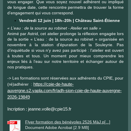
vous engager. Que vous soyez nouvel adhérent ou impliqué
de longue date, cette rencontre permettra de trouver la forme
d’engagement qui vous correspond.
Vendredi 12 juin | 18h–20h | Château Saint-Étienne
« L’eau : de la source au robinet - Atelier en salle »
Animé par Astrid, cet atelier prolonge la réflexion engagée lors
de la sortie « L’eau : de la source au robinet » organisée en
novembre à la station d’épuration de la Souleyrie. Pas
d’inquiétude si vous n’y avez pas participé : l’atelier est ouvert
à toutes et tous. Un moment pour mieux comprendre les
enjeux liés à l’eau sur notre territoire et échanger autour de
nos pratiques.
-> Les formations sont réservées aux adhérents du CPIE, pour
(ré)adhérer :
https://cpie-de-haute-
auvergne.s2.yapla.com/fr/adh-sion-cpie-de-haute-auvergne-
2026-19849
Incription : jeanne.volle@cpie15.fr
Flyer formation des bénévoles 2526 MàJ.p[...]
Document Adobe Acrobat [2.9 MB]