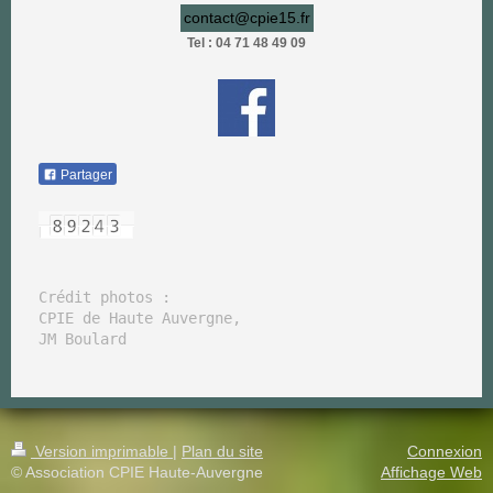
contact@cpie15.fr
Tel : 04 71 48 49 09
Partager
Crédit photos : 

CPIE de Haute Auvergne, 

Version imprimable
|
Plan du site
Connexion
© Association CPIE Haute-Auvergne
Affichage Web