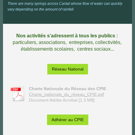
There are many springs across Cantal whose flow of water can quickly
vary depending on the amount of rainfall.
Nos activités s'adressent à tous les publics :
particuliers,
associations, entreprises, collectivités,
établissements scolaires, centres sociaux...
Réseau National
Charte Nationale du Réseau des CPIE
Charte_nationale_du_réseau_CPIE.pdf
Document Adobe Acrobat [1.3 MB]
Adhérer au CPIE