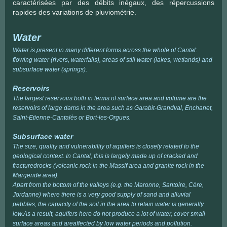
caractérisées par des débits inégaux, des répercussions
rapides des variations de pluviométrie.
Water
Water is present in many different forms across the whole of Cantal:
flowing water (rivers, waterfalls), areas of still water (lakes, wetlands) and
subsurface water (springs).
Reservoirs
The largest reservoirs both in terms of surface area and volume are the
reservoirs of large dams in the area such as Garabit-Grandval, Enchanet,
Saint-Etienne-Cantalès or Bort-les-Orgues.
Subsurface water
The size, quality and vulnerability of aquifers is closely related to the
geological context. In Cantal, this is largely made up of cracked and
fracturedrocks (volcanic rock in the Massif area and granite rock in the
Margeride area).
Apart from the bottom of the valleys (e.g. the Maronne, Santoire, Cère,
Jordanne) where there is a very good supply of sand and alluvial
pebbles, the capacity of the soil in the area to retain water is generally
low.As a result, aquifers here do not produce a lot of water, cover small
surface areas and areaffected by low water periods and pollution.