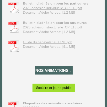
Bulletin d'adhésion pour les particuliers
2025 adhésion individuelle_CPIE15.pdf
Document Adobe Acrobat [1.2 MB]
Bulletin d'adhésion pour les structures
2025 adhésion structurelle_CPIE15.pdf
Document Adobe Acrobat [1.2 MB]
Guide du bénévolat au CPIE.pdf
Document Adobe Acrobat [9.1 MB]
NOS ANIMATIONS :
Scolaire et jeune public
Plaquettes des animations scolaires