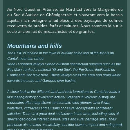
Au Nord Ouest en Artense, au Nord Est vers la Margeride ou
au Sud d’Aurillac en Châtaigneraie et s’ouvrant vers le bassin
aquitain la montagne a fait place à des paysages de collines
recouverts de prairies, forêt et cultures. Nous sommes là sur le
socle ancien fait de micaschistes et de granites.
Mountains and hills
The CPIE is located in the town of Aurillac at the foot of the Monts du
Cantal mountain range.
Wide U-shaped valleys extend out from spectacular summits such as the
Puy Mary, ranked a national “Grand Site”, the PuyGriou, thePlomb du
Cantal and Roc d’Hozière. These valleys cross the area and drain water
towards the Loire and Garonne river basins.
A close look at the different land and rock formations in Cantal reveals a
fascinating history of volcanic activity. Steeped in volcanic history, the
mountains offer magnificent, emblematic sites (domes, lava flows,
waterfalls, cliff faces) and all sorts of natural ecosystems at different
altitudes. There is a great deal to discover in the area, including sites of
special geological interest, natural sites and rural heritage sites. Their
presence also makes us carefully consider how to respect and safeguard