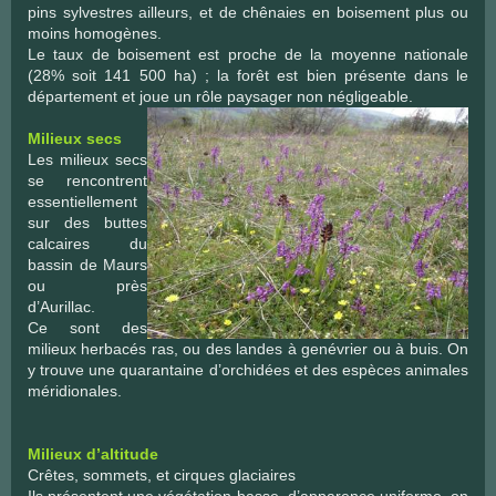
pins sylvestres ailleurs, et de chênaies en boisement plus ou
moins homogènes.
Le taux de boisement est proche de la moyenne nationale
(28% soit 141 500 ha) ; la forêt est bien présente dans le
département et joue un rôle paysager non négligeable.
Milieux secs
Les milieux secs
se rencontrent
essentiellement
sur des buttes
calcaires du
bassin de Maurs
ou près
d’Aurillac.
Ce sont des
milieux herbacés ras, ou des landes à genévrier ou à buis. On
y trouve une quarantaine d’orchidées et des espèces animales
méridionales.
Milieux d’altitude
Crêtes, sommets, et cirques glaciaires