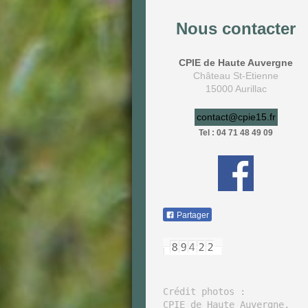
Nous contacter
CPIE de Haute Auvergne
Château St-Etienne
15000 Aurillac
contact@cpie15.fr
Tel : 04 71 48 49 09
Partager
Crédit photos : 

CPIE de Haute Auvergne, 
