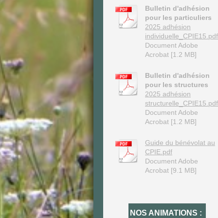
Bulletin d'adhésion
pour les particuliers
2025 adhésion
individuelle_CPIE15.pdf
Document Adobe
Acrobat [1.2 MB]
Bulletin d'adhésion
pour les structures
2025 adhésion
structurelle_CPIE15.pdf
Document Adobe
Acrobat [1.2 MB]
Guide du bénévolat au
CPIE.pdf
Document Adobe
Acrobat [9.1 MB]
NOS ANIMATIONS :