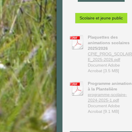
Scolaire et jeune public
Plaquettes des
animations scolaires
2025/2026
CPIE_PROG_SCOLAIR
E_2025-2026.pdf
Document Adobe
Acrobat [3.5 MB]
Programme animation
à la Plantelière
programme-scolaire-
2024-2025-1.pdf
Document Adobe
Acrobat [9.1 MB]