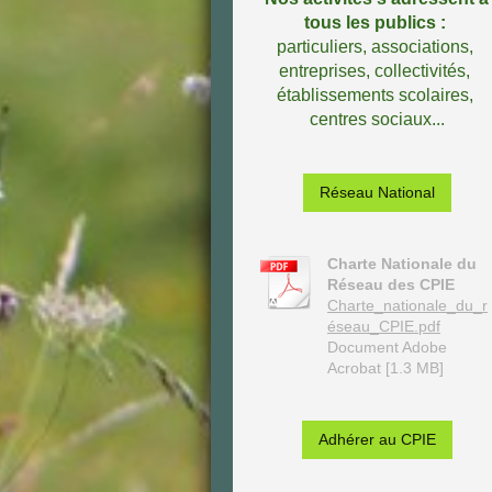
tous les publics :
particuliers,
associations,
entreprises, collectivités,
établissements scolaires,
centres sociaux...
Réseau National
Charte Nationale du
Réseau des CPIE
Charte_nationale_du_r
éseau_CPIE.pdf
Document Adobe
Acrobat [1.3 MB]
Adhérer au CPIE