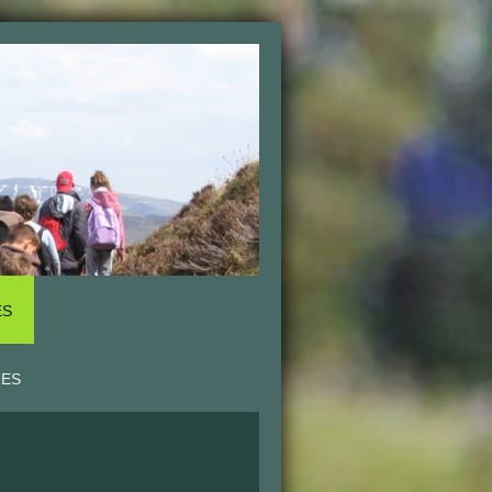
ES
RES