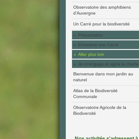
Observatoire des amphibiens
d'Auvergne
Un Carré pour la biodiversité
Présentation
Entretenir son Carré
Aller plus loin
Je m'engage et signe la charte
Bienvenue dans mon jardin au
naturel
Atlas de la Biodiversité
Communale
Observatoire Agricole de la
Biodiversité
Nos activités s'adressent à