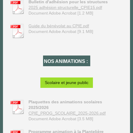
Bulletin d'adhésion pour les structures
2025 adhésion structurelle_CPIE15.pdf
Document Adobe Acrobat [1.2 MB]
Guide du bénévolat au CPIE.pdf
Document Adobe Acrobat [9.1 MB]
NOS ANIMATIONS :
Scolaire et jeune public
Plaquettes des animations scolaires
2025/2026
CPIE_PROG_SCOLAIRE_2025-2026.pdf
Document Adobe Acrobat [3.5 MB]
Programme animation à la Plantelière