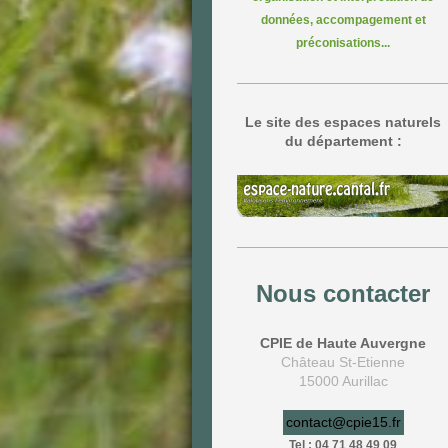
données, accompagement et
préconisations...
Le site des espaces naturels
du département :
Nous contacter
CPIE de Haute Auvergne
Château St-Etienne
15000 Aurillac
contact@cpie15.fr
Tel : 04 71 48 49 09