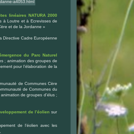
jordanne-a4053.html
sites linéaires NATURA 2000
s à Loutre et à Ecrevisses de
 Cère et de la Jordanne »
la Directive Cadre Européenne
d’émergence du Parc Naturel
s ; animation des groupes de
ement pour l’élaboration de la
mmunauté de Communes Cère
Communauté de Communes du
nimation de groupes d’élus ;
éveloppement de l’éolien
sur
ppement de l’éolien avec les
,