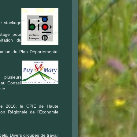
de stockage
otage pour
itation du
luation du Plan Départemental
 plusieurs
 au Conseil
etc.
re 2010, le CPIE de Haute
on Régionale de l’Economie
els. Divers groupes de travail