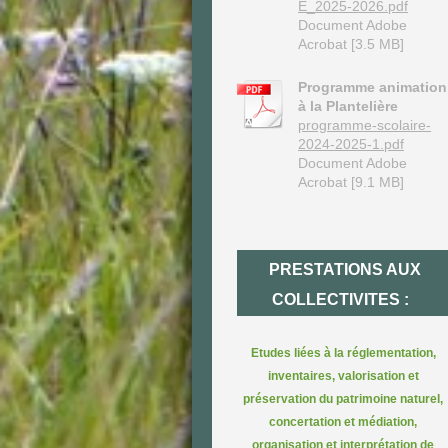
E_2025-2026.pdf
Document Adobe
Acrobat [3.5 MB]
Programme animation
à la Plantelière
programme-scolaire-
2024-2025-1.pdf
Document Adobe
Acrobat [9.1 MB]
PRESTATIONS AUX
COLLECTIVITES :
Etudes liées à la réglementation,
inventaires, valorisation et
préservation du patrimoine naturel,
concertation et médiation,
organisation et interprétation de