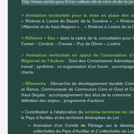
http://www.cantal.gouv.fr/zsc-vallees-de-la-cere-et-de-la-
>
Animation territoriale pour la mise en place des 
« Rivières à Loutre du Bassin de la Sumène » , « Rivière
l’Allanche et du haut Alagnon » , « Rivières à Loutre de la
> Référent « Eau »
dans la cadre de la consultation pour 
Cantal – Corrèze – Creuse – Puy de Dôme – Lozère
>
Animation territoriale en appui de l’association 
Régional de l’Aubrac
:
Suivi des Commissions thématique
travail ; synthèse ; co-organisation d’un forum ; accompagn
charte.
>
DDmarche
:
Démarche de développement durable Co
et Rance, Communauté de Communes Cère et Goul et 
Haut-Ségala : accompagnement des élus de la commune : a
définition des enjeux ; programme d’actions.
> Contribution à l’élaboration du
schéma territorial de d
le Pays d’Aurillac et les territoires limitrophes du Lot :
Animation d’un Comité de Pilotage sur le dévelo
collectivités du Pays d’Aurillac et 2 collectivités du Lot