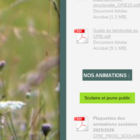
structurelle_CPIE15.pdf
Document Adobe
Acrobat [1.2 MB]
Guide du bénévolat au
CPIE.pdf
Document Adobe
Acrobat [9.1 MB]
NOS ANIMATIONS :
Scolaire et jeune public
Plaquettes des
animations scolaires
2025/2026
CPIE_PROG_SCOLAIR