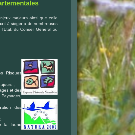
artementales
njeux majeurs ainsi que celle
scrit à siéger à de nombreuses
e l’Etat, du Conseil Général ou
es Risques
ajeurs ;
ages et des
 Paysages,
ration des
;
e la faune