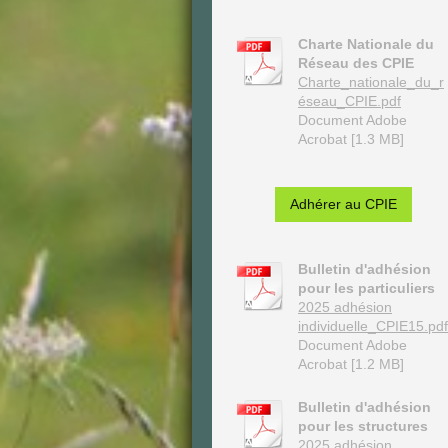
Charte Nationale du
Réseau des CPIE
Charte_nationale_du_r
éseau_CPIE.pdf
Document Adobe
Acrobat [1.3 MB]
Adhérer au CPIE
Bulletin d'adhésion
pour les particuliers
2025 adhésion
individuelle_CPIE15.pdf
Document Adobe
Acrobat [1.2 MB]
Bulletin d'adhésion
pour les structures
2025 adhésion