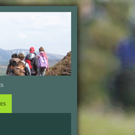
ES
RES